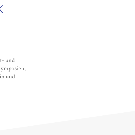
k
t- und
 Symposien,
in und